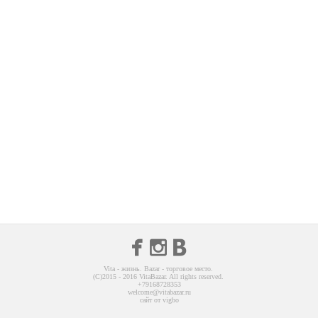
Контакты
ENG
Vita - жизнь. Bazar - торговое место.
(C)2015 - 2016 VitaBazar. All rights reserved.
+79168728353
welcome@vitabazar.ru
сайт от vigbo