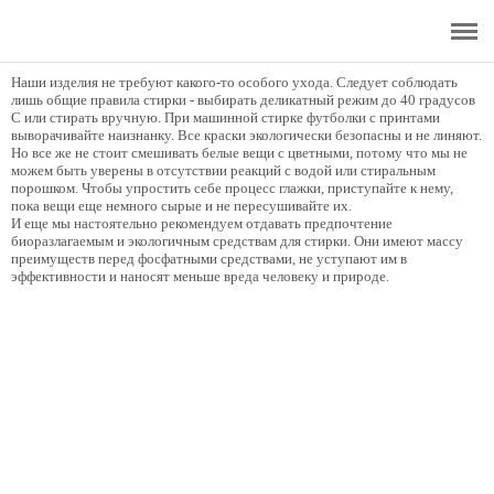
Главная
Наши изделия не требуют какого-то особого ухода. Следует соблюдать
Интернет - бутик
лишь общие правила стирки - выбирать деликатный режим до 40 градусов
С или стирать вручную. При машинной стирке футболки с принтами
выворачивайте наизнанку. Все краски экологически безопасны и не линяют.
О бренде
Но все же не стоит смешивать белые вещи с цветными, потому что мы не
можем быть уверены в отсутствии реакций с водой или стиральным
порошком. Чтобы упростить себе процесс глажки, приступайте к нему,
Уникальность изделий
пока вещи еще немного сырые и не пересушивайте их.
И еще мы настоятельно рекомендуем отдавать предпочтение
Доставка
биоразлагаемым и экологичным средствам для стирки. Они имеют массу
преимуществ перед фосфатными средствами, не уступают им в
эффективности и наносят меньше вреда человеку и природе.
Акции бутика
Рекомендации по уходу
Сотрудничество
Отзывы
Блог