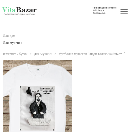
Главная
Интернет - бутик
Для дам
О бренде
Для мужчин
Уникальность изделий
интернет - бутик
>
для мужчин
>
футболка мужская "люди только чай пьют..."
Доставка
Акции бутика
Рекомендации по уходу
Сотрудничество
Отзывы
Блог