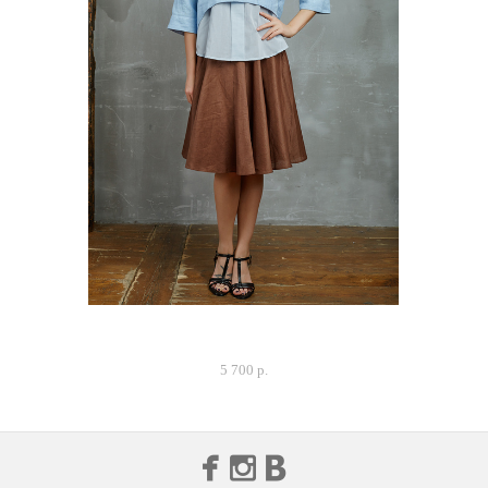
Блуза "Та самая", голубое небо
5 700 p.