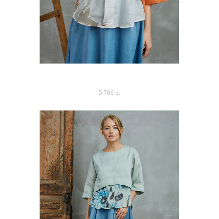
Блуза "Та самая", терракот
5 700 p.