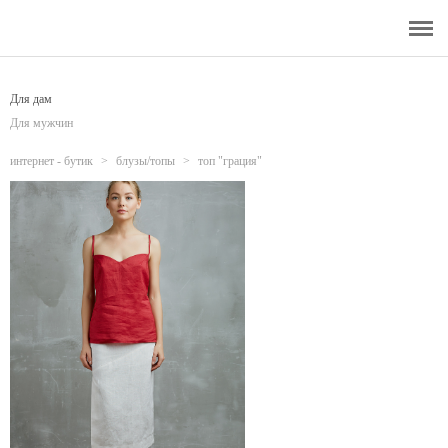
Главная
Интернет - бутик
Для дам
Для мужчин
О бренде
интернет - бутик
>
блузы/топы
>
топ "грация"
Уникальность изделий
Доставка
Акции бутика
Рекомендации по уходу
Сотрудничество
Отзывы
Блог