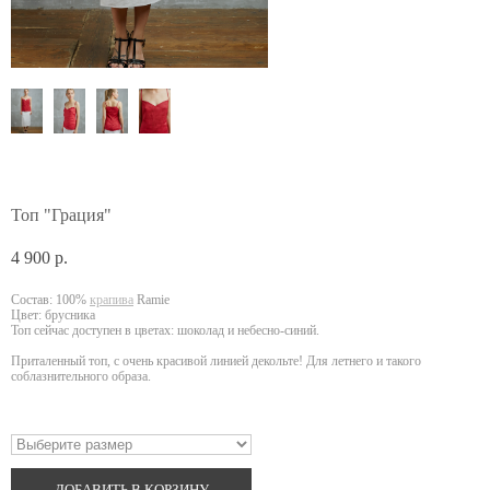
Контакты
ENG
Корзина
(0)
Топ "Грация"
4 900 p.
Состав: 100%
крапива
Ramie
Цвет: брусника
Топ сейчас доступен в цветах: шоколад и небесно-синий.
Приталенный топ, с очень красивой линией декольте! Для летнего и такого
соблазнительного образа.
ДОБАВИТЬ В КОРЗИНУ