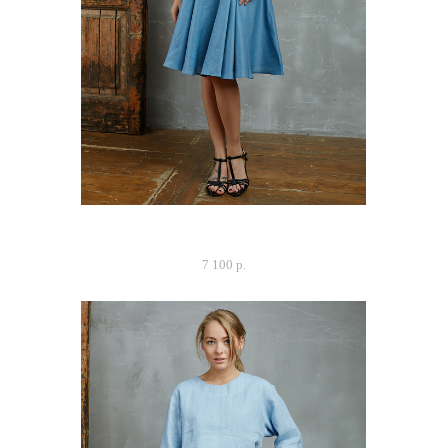
Блуза "Та самая", ментол
7 100 p.