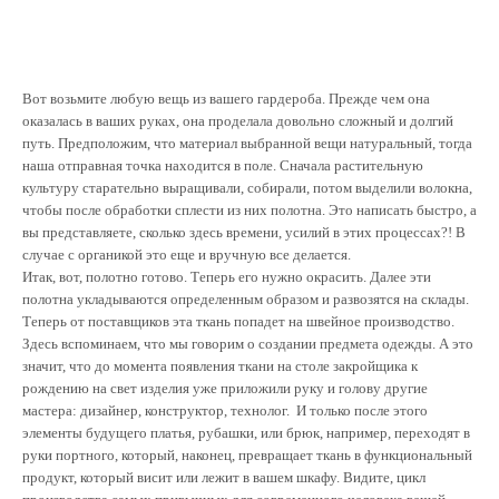
Вот возьмите любую вещь из вашего гардероба. Прежде чем она
оказалась в ваших руках, она проделала довольно сложный и долгий
путь. Предположим, что материал выбранной вещи натуральный, тогда
наша отправная точка находится в поле. Сначала растительную
культуру старательно выращивали, собирали, потом выделили волокна,
чтобы после обработки сплести из них полотна. Это написать быстро, а
вы представляете, сколько здесь времени, усилий в этих процессах?! В
случае с органикой это еще и вручную все делается.
Итак, вот, полотно готово. Теперь его нужно окрасить. Далее эти
полотна укладываются определенным образом и развозятся на склады.
Теперь от поставщиков эта ткань попадет на швейное производство.
Здесь вспоминаем, что мы говорим о создании предмета одежды. А это
значит, что до момента появления ткани на столе закройщика к
рождению на свет изделия уже приложили руку и голову другие
мастера: дизайнер, конструктор, технолог. И только после этого
элементы будущего платья, рубашки, или брюк, например, переходят в
руки портного, который, наконец, превращает ткань в функциональный
продукт, который висит или лежит в вашем шкафу. Видите, цикл