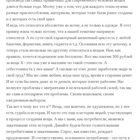
производства самых привычных для современного человека вещей
длится больше года. Молчу уже о том, что для каждого этапа нужны
разные приспособления, материалы, которые тоже были ранее созданы
и у которых есть свой цикл.
И ведь это относится абсолютно ко всему, а не только к одежде. Я этот
пример взяла только потому, что к нашей тематике напрямую
относится. А по сути свой характерный жизненный цикл есть у любой
баночки, формочки, книги, гаджета и т.д. Осознавая всю эту цепочку, я
теперь стала несколько по-другому относиться к вещам. Нам, как
правило, хочется подешевле или бесплатно. Вот мы платим 300 рублей
за вещь Х - это она уже в магазине по такой стоимости. А
себестоимость у нее какая? А сколько из этих денег заработали люди за
свой труд? Мы же сами любим, когда наш труд, время и старания ценят.
И не сели бы шить даже за те деньги, которые платят рабочим. Нас
волнуют проблемы с мигрантами и нелегальной рабочей силой, так мы
же сами и поощряем эти проблемы. Своим кошельком, своим
ежедневным выбором.
Так вот к чему все это я?! Вещь, она конечно, не одушевлена, но у нее
есть судьба и история. И часто это еще и история людей, участвующих
в процессе создания вещи. А мы с вами, как потребители, являемся
заказчиками этих историй. Давайте будем более сознательными
потребителями и заказчиками. Спрос, как известно, рождает
предложение. И соответственно, осознанное потребление - это путь к