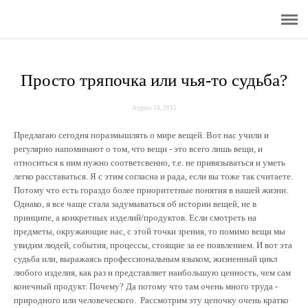
Главная
Интернет - бутик
Просто тряпочка или чья-то судьба?
О бренде
August 10, 2015
Уникальность изделий
Предлагаю сегодня поразмышлять о мире вещей. Вот нас учили и
Доставка
регулярно напоминают о том, что вещи - это всего лишь вещи, и
относиться к ним нужно соответсвенно, т.е. не привязываться и уметь
легко расставаться. Я с этим согласна и рада, если вы тоже так считаете.
Акции бутика
Потому что есть гораздо более приоритетные понятия в нашей жизни.
Однако, я все чаще стала задумываться об истории вещей, не в
Рекомендации по уходу
принципе, а конкретных изделий/продуктов. Если смотреть на
предметы, окружающие нас, с этой точки зрения, то помимо вещи мы
Сотрудничество
увидим людей, события, процессы, стоящие за ее появлением. И вот эта
судьба или, выражаясь профессиональным языком, жизненный цикл
Отзывы
любого изделия, как раз и представляет наибольшую ценность, чем сам
конечный продукт. Почему? Да потому что там очень много труда -
Блог
природного или человеческого. Рассмотрим эту цепочку очень кратко