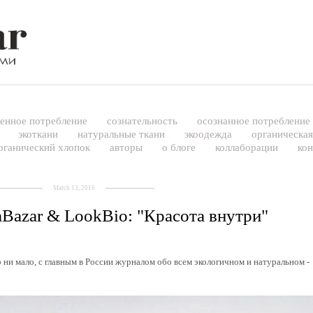
венное потребление
сознательность
осознанное потреблени
а
экоткани
натуральные ткани
экоодежда
органическа
рганический хлопок
авторы
о блоге
коллаборации
ко
March 13, 2016
aBazar & LookBio: "Красота внутри"
о ни мало, с главным в России журналом обо всем экологичном и натуральном -