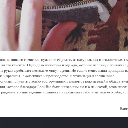
ечно, возникали сомнения, нужно ли её делать из натуральных и экологичных тк
т ли это клиенты. Одно дело косметика и одежда, которые напрямую контактир
й в руках пребывает несколько минут в день. Но тем не менее наши принципы в
а и крапивы - экологичнее и производство, и утилизация в сравнении с
стливы получить столько восторженных отзывов от покупателей и обладателе
нии, которое благодаря LookBio было шикарным, но и о ней самой, в том числе
 разделяете наше видение и ценности и проявляете заботу не только о себе, но 
Ваша