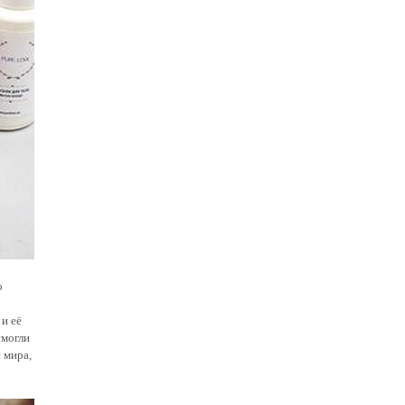
о
 и её
смогли
 мира,