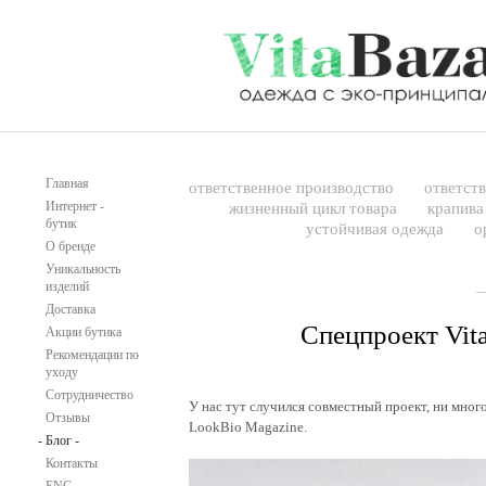
Главная
ответственное производство
ответст
Интернет
-
жизненный цикл товара
крапив
бутик
устойчивая одежда
о
О
бренде
Уникальность
изделий
Доставка
Спецпроект Vit
Акции
бутика
Рекомендации
по
уходу
Сотрудничество
У нас тут случился совместный проект, ни мног
Отзывы
LookBio Magazine.
-
Блог
-
Контакты