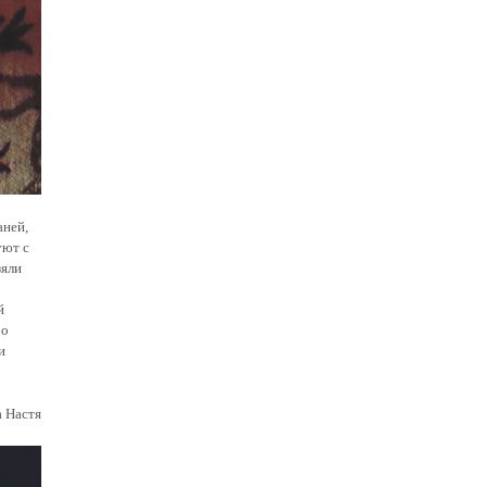
аней,
уют с
зяли
й
 о
и
 Настя