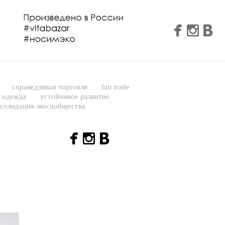
е
справедливая торговля
fair trade
я одежда
устойчивое развитие
нсолидация экосообщества