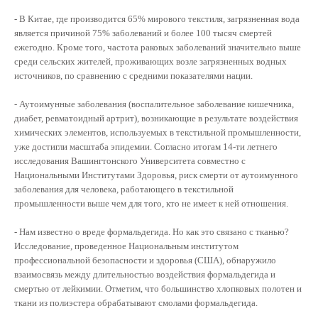
- В Китае, где производится 65% мирового текстиля, загрязненная вода
является причиной 75% заболеваний и более 100 тысяч смертей
ежегодно. Кроме того, частота раковых заболеваний значительно выше
среди сельских жителей, проживающих возле загрязненных водных
источников, по сравнению с средними показателями нации.
- Аутоимунные заболевания (воспалительное заболевание кишечника,
диабет, ревматоидный артрит), возникающие в результате воздействия
химических элементов, используемых в текстильной промышленности,
уже достигли масштаба эпидемии. Согласно итогам 14-ти летнего
исследования Вашингтонского Университета совместно с
Национальными Институтами Здоровья, риск смерти от аутоимунного
заболевания для человека, работающего в текстильной
промышленности выше чем для того, кто не имеет к ней отношения.
- Нам известно о вреде формальдегида. Но как это связано с тканью?
Исследование, проведенное Национальным институтом
профессиональной безопасности и здоровья (США), обнаружило
взаимосвязь между длительностью воздействия формальдегида и
смертью от лейкимии. Отметим, что большинство хлопковых полотен и
ткани из полиэстера обрабатывают смолами формальдегида.