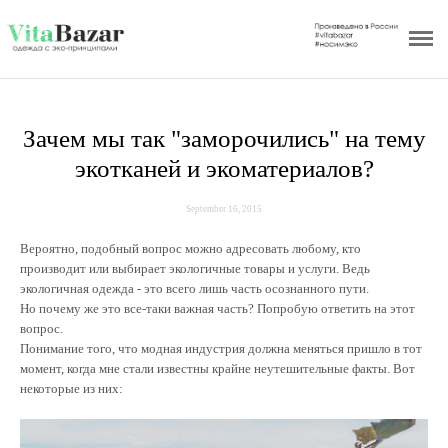
Главная
Интернет - бутик
О бренде
Зачем мы так "заморочились" на тему
экотканей и экоматериалов?
Уникальность изделий
September 16, 2015
Доставка
Вероятно, подобный вопрос можно адресовать любому, кто
Акции бутика
производит или выбирает экологичные товары и услуги. Ведь
экологичная одежда - это всего лишь часть осознанного пути.
Рекомендации по уходу
Но почему же это все-таки важная часть? Попробую ответить на этот
вопрос.
Сотрудничество
Понимание того, что модная индустрия должна меняться пришло в тот
момент, когда мне стали известны крайне неутешительные факты. Вот
некоторые из них:
Отзывы
Блог